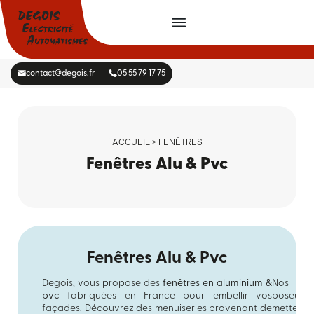
contact@degois.fr
05 55 79 17 75
ACCUEIL > FENÊTRES
Fenêtres Alu & Pvc
Fenêtres Alu & Pvc
Degois, vous propose des
fenêtres en aluminium &
Nos
pvc
fabriquées en France pour embellir vos
poseurs
façades. Découvrez des menuiseries provenant de
mettent