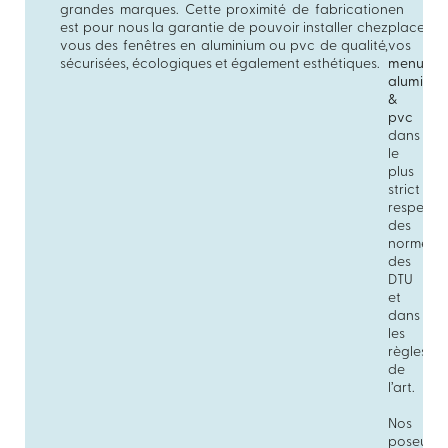
grandes marques. Cette proximité de fabrication
en
est pour nous la garantie de pouvoir installer chez
place
vous des fenêtres en aluminium ou pvc de qualité,
vos
sécurisées, écologiques et également esthétiques.
menuiser
aluminiu
&
pvc
dans
le
plus
strict
respect
des
normes,
des
DTU
et
dans
les
règles
de
l’art.
Nos
poseurs